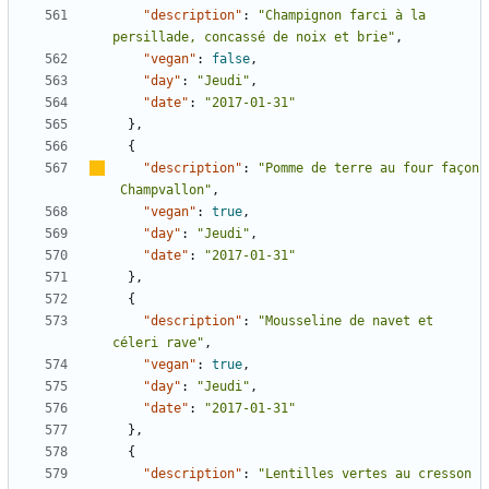
"description"
:
"Champignon farci à la 
persillade, concassé de noix et brie"
,
"vegan"
:
false
,
"day"
:
"Jeudi"
,
"date"
:
"2017-01-31"
},
{
"description"
:
"Pomme de terre au four façon 
Champvallon"
,
"vegan"
:
true
,
"day"
:
"Jeudi"
,
"date"
:
"2017-01-31"
},
{
"description"
:
"Mousseline de navet et 
céleri rave"
,
"vegan"
:
true
,
"day"
:
"Jeudi"
,
"date"
:
"2017-01-31"
},
{
"description"
:
"Lentilles vertes au cresson 