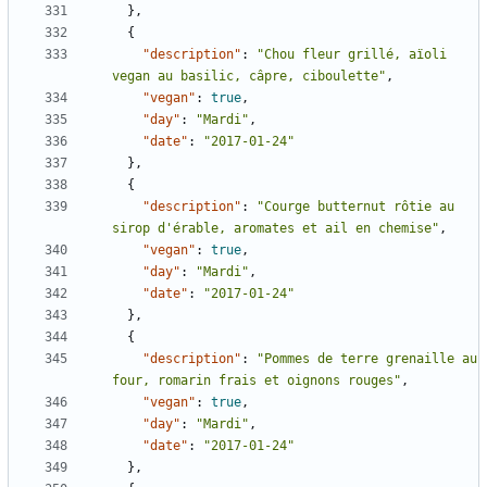
},
{
"description"
:
"Chou fleur grillé, aïoli 
vegan au basilic, câpre, ciboulette"
,
"vegan"
:
true
,
"day"
:
"Mardi"
,
"date"
:
"2017-01-24"
},
{
"description"
:
"Courge butternut rôtie au 
sirop d'érable, aromates et ail en chemise"
,
"vegan"
:
true
,
"day"
:
"Mardi"
,
"date"
:
"2017-01-24"
},
{
"description"
:
"Pommes de terre grenaille au 
four, romarin frais et oignons rouges"
,
"vegan"
:
true
,
"day"
:
"Mardi"
,
"date"
:
"2017-01-24"
},