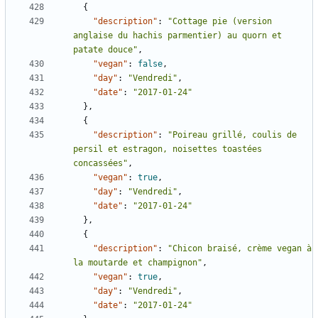
{
"description"
:
"Cottage pie (version 
anglaise du hachis parmentier) au quorn et 
patate douce"
,
"vegan"
:
false
,
"day"
:
"Vendredi"
,
"date"
:
"2017-01-24"
},
{
"description"
:
"Poireau grillé, coulis de 
persil et estragon, noisettes toastées 
concassées"
,
"vegan"
:
true
,
"day"
:
"Vendredi"
,
"date"
:
"2017-01-24"
},
{
"description"
:
"Chicon braisé, crème vegan à 
la moutarde et champignon"
,
"vegan"
:
true
,
"day"
:
"Vendredi"
,
"date"
:
"2017-01-24"