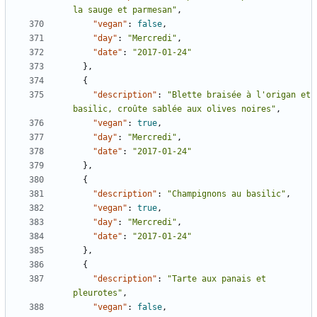
la sauge et parmesan"
,
"vegan"
:
false
,
"day"
:
"Mercredi"
,
"date"
:
"2017-01-24"
},
{
"description"
:
"Blette braisée à l'origan et 
basilic, croûte sablée aux olives noires"
,
"vegan"
:
true
,
"day"
:
"Mercredi"
,
"date"
:
"2017-01-24"
},
{
"description"
:
"Champignons au basilic"
,
"vegan"
:
true
,
"day"
:
"Mercredi"
,
"date"
:
"2017-01-24"
},
{
"description"
:
"Tarte aux panais et 
pleurotes"
,
"vegan"
:
false
,