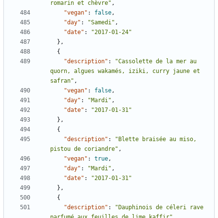
romarin et chèvre"
,
"vegan"
:
false
,
"day"
:
"Samedi"
,
"date"
:
"2017-01-24"
},
{
"description"
:
"Cassolette de la mer au 
quorn, algues wakamés, iziki, curry jaune et 
safran"
,
"vegan"
:
false
,
"day"
:
"Mardi"
,
"date"
:
"2017-01-31"
},
{
"description"
:
"Blette braisée au miso, 
pistou de coriandre"
,
"vegan"
:
true
,
"day"
:
"Mardi"
,
"date"
:
"2017-01-31"
},
{
"description"
:
"Dauphinois de céleri rave 
parfumé aux feuilles de lime kaffir"
,