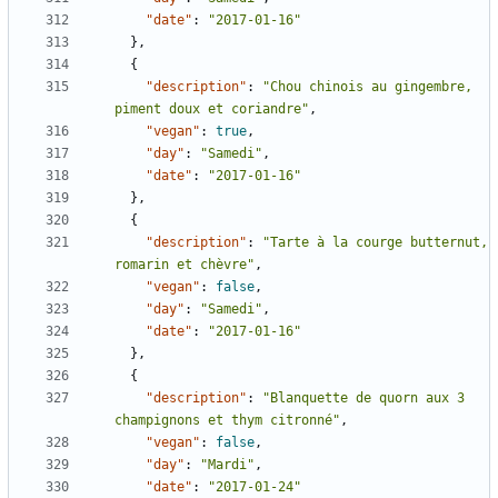
"date"
:
"2017-01-16"
},
{
"description"
:
"Chou chinois au gingembre, 
piment doux et coriandre"
,
"vegan"
:
true
,
"day"
:
"Samedi"
,
"date"
:
"2017-01-16"
},
{
"description"
:
"Tarte à la courge butternut, 
romarin et chèvre"
,
"vegan"
:
false
,
"day"
:
"Samedi"
,
"date"
:
"2017-01-16"
},
{
"description"
:
"Blanquette de quorn aux 3 
champignons et thym citronné"
,
"vegan"
:
false
,
"day"
:
"Mardi"
,
"date"
:
"2017-01-24"