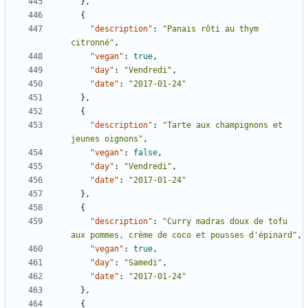
},
{
"description"
:
"Panais rôti au thym 
citronné"
,
"vegan"
:
true
,
"day"
:
"Vendredi"
,
"date"
:
"2017-01-24"
},
{
"description"
:
"Tarte aux champignons et 
jeunes oignons"
,
"vegan"
:
false
,
"day"
:
"Vendredi"
,
"date"
:
"2017-01-24"
},
{
"description"
:
"Curry madras doux de tofu 
aux pommes, crème de coco et pousses d'épinard"
,
"vegan"
:
true
,
"day"
:
"Samedi"
,
"date"
:
"2017-01-24"
},
{