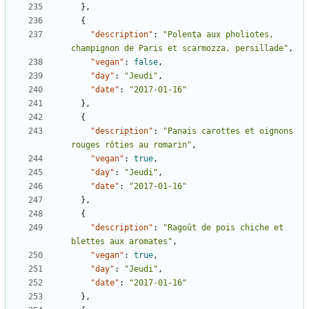
},
{
"description"
:
"Polenta aux pholiotes, 
champignon de Paris et scarmozza, persillade"
,
"vegan"
:
false
,
"day"
:
"Jeudi"
,
"date"
:
"2017-01-16"
},
{
"description"
:
"Panais carottes et oignons 
rouges rôties au romarin"
,
"vegan"
:
true
,
"day"
:
"Jeudi"
,
"date"
:
"2017-01-16"
},
{
"description"
:
"Ragoût de pois chiche et 
blettes aux aromates"
,
"vegan"
:
true
,
"day"
:
"Jeudi"
,
"date"
:
"2017-01-16"
},