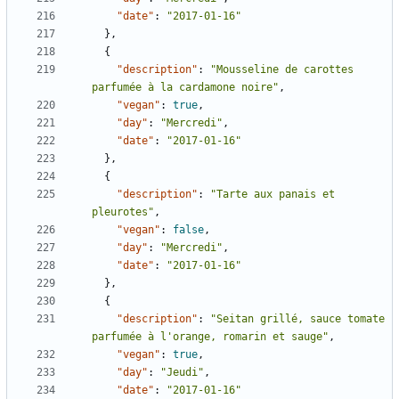
"date"
:
"2017-01-16"
},
{
"description"
:
"Mousseline de carottes 
parfumée à la cardamone noire"
,
"vegan"
:
true
,
"day"
:
"Mercredi"
,
"date"
:
"2017-01-16"
},
{
"description"
:
"Tarte aux panais et 
pleurotes"
,
"vegan"
:
false
,
"day"
:
"Mercredi"
,
"date"
:
"2017-01-16"
},
{
"description"
:
"Seitan grillé, sauce tomate 
parfumée à l'orange, romarin et sauge"
,
"vegan"
:
true
,
"day"
:
"Jeudi"
,
"date"
:
"2017-01-16"