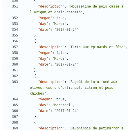
{
"description"
:
"Mousseline de pois cassé à 
l'origan et grain d'aneth"
,
"vegan"
:
true
,
"day"
:
"Mardi"
,
"date"
:
"2017-01-24"
},
{
"description"
:
"Tarte aux épinards et féta"
,
"vegan"
:
false
,
"day"
:
"Mardi"
,
"date"
:
"2017-01-24"
},
{
"description"
:
"Ragoût de tofu fumé aux 
olives, cœurs d'artichaut, citron et pois 
chiches"
,
"vegan"
:
true
,
"day"
:
"Mercredi"
,
"date"
:
"2017-01-24"
},
{
"description"
:
"Dauphinois de potimarron à 