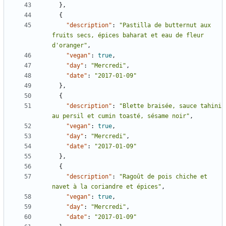
},
{
"description"
:
"Pastilla de butternut aux 
fruits secs, épices baharat et eau de fleur 
d'oranger"
,
"vegan"
:
true
,
"day"
:
"Mercredi"
,
"date"
:
"2017-01-09"
},
{
"description"
:
"Blette braisée, sauce tahini 
au persil et cumin toasté, sésame noir"
,
"vegan"
:
true
,
"day"
:
"Mercredi"
,
"date"
:
"2017-01-09"
},
{
"description"
:
"Ragoût de pois chiche et 
navet à la coriandre et épices"
,
"vegan"
:
true
,
"day"
:
"Mercredi"
,
"date"
:
"2017-01-09"