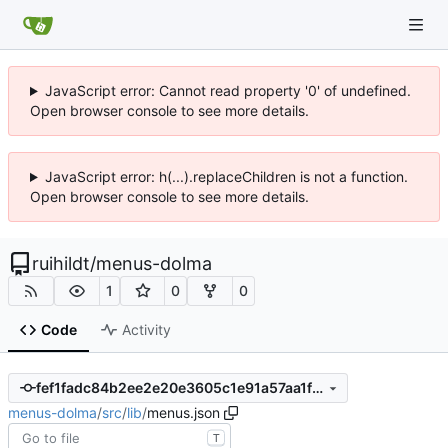
JavaScript error: Cannot read property '0' of undefined.
Open browser console to see more details.
JavaScript error: h(...).replaceChildren is not a function.
Open browser console to see more details.
ruihildt
/
menus-dolma
1
0
0
Code
Activity
fef1fadc84b2ee2e20e3605c1e91a57aa1fa047b
menus-dolma
/
src
/
lib
/
menus.json
T