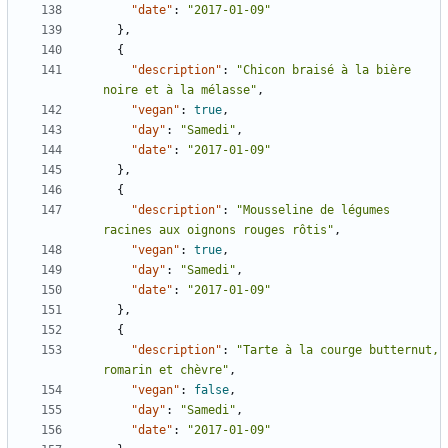
"date"
:
"2017-01-09"
},
{
"description"
:
"Chicon braisé à la bière 
noire et à la mélasse"
,
"vegan"
:
true
,
"day"
:
"Samedi"
,
"date"
:
"2017-01-09"
},
{
"description"
:
"Mousseline de légumes 
racines aux oignons rouges rôtis"
,
"vegan"
:
true
,
"day"
:
"Samedi"
,
"date"
:
"2017-01-09"
},
{
"description"
:
"Tarte à la courge butternut, 
romarin et chèvre"
,
"vegan"
:
false
,
"day"
:
"Samedi"
,
"date"
:
"2017-01-09"