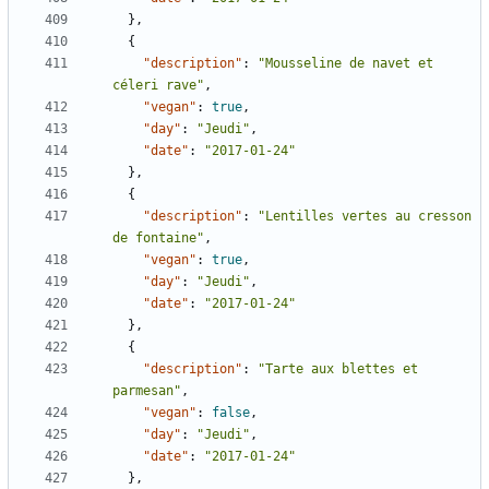
},
{
"description"
:
"Mousseline de navet et 
céleri rave"
,
"vegan"
:
true
,
"day"
:
"Jeudi"
,
"date"
:
"2017-01-24"
},
{
"description"
:
"Lentilles vertes au cresson 
de fontaine"
,
"vegan"
:
true
,
"day"
:
"Jeudi"
,
"date"
:
"2017-01-24"
},
{
"description"
:
"Tarte aux blettes et 
parmesan"
,
"vegan"
:
false
,
"day"
:
"Jeudi"
,
"date"
:
"2017-01-24"
},