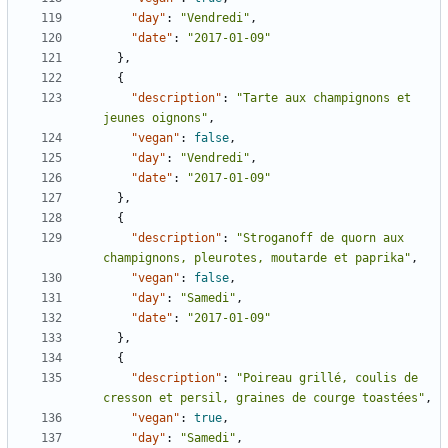
"day"
:
"Vendredi"
,
"date"
:
"2017-01-09"
},
{
"description"
:
"Tarte aux champignons et 
jeunes oignons"
,
"vegan"
:
false
,
"day"
:
"Vendredi"
,
"date"
:
"2017-01-09"
},
{
"description"
:
"Stroganoff de quorn aux 
champignons, pleurotes, moutarde et paprika"
,
"vegan"
:
false
,
"day"
:
"Samedi"
,
"date"
:
"2017-01-09"
},
{
"description"
:
"Poireau grillé, coulis de 
cresson et persil, graines de courge toastées"
,
"vegan"
:
true
,
"day"
:
"Samedi"
,