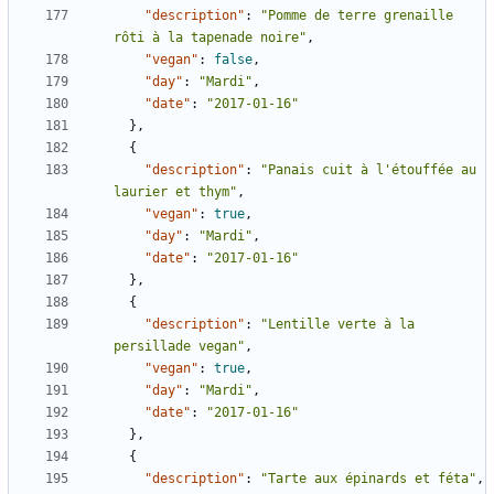
"description"
:
"Pomme de terre grenaille 
rôti à la tapenade noire"
,
"vegan"
:
false
,
"day"
:
"Mardi"
,
"date"
:
"2017-01-16"
},
{
"description"
:
"Panais cuit à l'étouffée au 
laurier et thym"
,
"vegan"
:
true
,
"day"
:
"Mardi"
,
"date"
:
"2017-01-16"
},
{
"description"
:
"Lentille verte à la 
persillade vegan"
,
"vegan"
:
true
,
"day"
:
"Mardi"
,
"date"
:
"2017-01-16"
},
{
"description"
:
"Tarte aux épinards et féta"
,