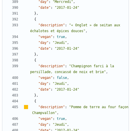
"day"
:
"Mercredi"
,
"date"
:
"2017-01-24"
},
{
"description"
:
"« Onglet » de seitan aux 
échalotes et épices douces"
,
"vegan"
:
true
,
"day"
:
"Jeudi"
,
"date"
:
"2017-01-24"
},
{
"description"
:
"Champignon farci à la 
persillade, concassé de noix et brie"
,
"vegan"
:
false
,
"day"
:
"Jeudi"
,
"date"
:
"2017-01-24"
},
{
"description"
:
"Pomme de terre au four façon 
Champvallon"
,
"vegan"
:
true
,
"day"
:
"Jeudi"
,
"date"
:
"2017-01-24"