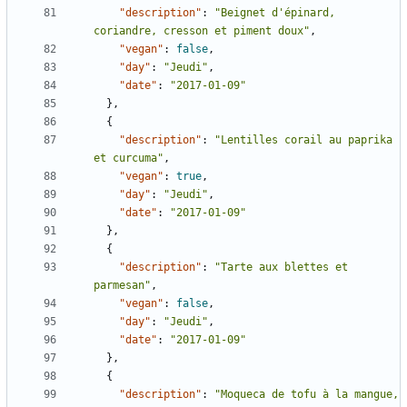
"description"
:
"Beignet d'épinard, 
coriandre, cresson et piment doux"
,
"vegan"
:
false
,
"day"
:
"Jeudi"
,
"date"
:
"2017-01-09"
},
{
"description"
:
"Lentilles corail au paprika 
et curcuma"
,
"vegan"
:
true
,
"day"
:
"Jeudi"
,
"date"
:
"2017-01-09"
},
{
"description"
:
"Tarte aux blettes et 
parmesan"
,
"vegan"
:
false
,
"day"
:
"Jeudi"
,
"date"
:
"2017-01-09"
},
{
"description"
:
"Moqueca de tofu à la mangue, 