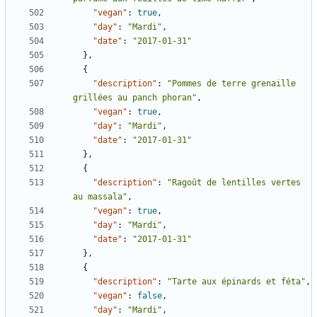
"vegan"
:
true
,
"day"
:
"Mardi"
,
"date"
:
"2017-01-31"
},
{
"description"
:
"Pommes de terre grenaille 
grillées au panch phoran"
,
"vegan"
:
true
,
"day"
:
"Mardi"
,
"date"
:
"2017-01-31"
},
{
"description"
:
"Ragoût de lentilles vertes 
au massala"
,
"vegan"
:
true
,
"day"
:
"Mardi"
,
"date"
:
"2017-01-31"
},
{
"description"
:
"Tarte aux épinards et féta"
,
"vegan"
:
false
,
"day"
:
"Mardi"
,