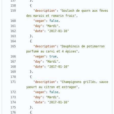
},
{
"description"
:
"Goulash de quorn aux fèves 
des marais et romarin frais"
,
"vegan"
:
false
,
"day"
:
"Mardi"
,
"date"
:
"2017-01-16"
},
{
"description"
:
"Dauphinois de potimarron 
parfumé au carvi et 4 épices"
,
"vegan"
:
true
,
"day"
:
"Mardi"
,
"date"
:
"2017-01-16"
},
{
"description"
:
"Champignons grillés, sauce 
yaourt au citron et estragon"
,
"vegan"
:
false
,
"day"
:
"Mardi"
,
"date"
:
"2017-01-16"
},
{