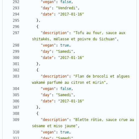
"vegan"
:
false
,
"day"
:
"Vendredi"
,
"date"
:
"2017-01-16"
},
{
"description"
:
"Tofu au four, sauce aux 
shitakés, mélasse et poivre du Sichuan"
,
"vegan"
:
true
,
"day"
:
"Samedi"
,
"date"
:
"2017-01-16"
},
{
"description"
:
"Flan de brocoli et algues 
wakamé parfumé au citron et mirin"
,
"vegan"
:
false
,
"day"
:
"Samedi"
,
"date"
:
"2017-01-16"
},
{
"description"
:
"Blette rôtie, sauce crue au 
sésame et miso jaune"
,
"vegan"
:
true
,
"day"
:
"Samedi"
,