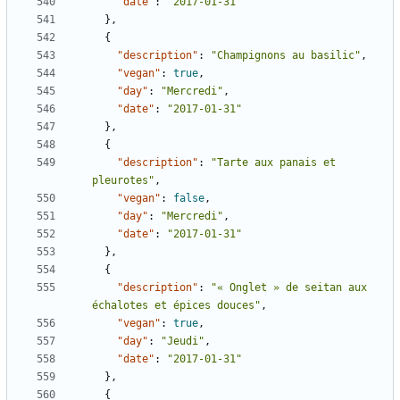
"date"
:
"2017-01-31"
},
{
"description"
:
"Champignons au basilic"
,
"vegan"
:
true
,
"day"
:
"Mercredi"
,
"date"
:
"2017-01-31"
},
{
"description"
:
"Tarte aux panais et 
pleurotes"
,
"vegan"
:
false
,
"day"
:
"Mercredi"
,
"date"
:
"2017-01-31"
},
{
"description"
:
"« Onglet » de seitan aux 
échalotes et épices douces"
,
"vegan"
:
true
,
"day"
:
"Jeudi"
,
"date"
:
"2017-01-31"
},
{