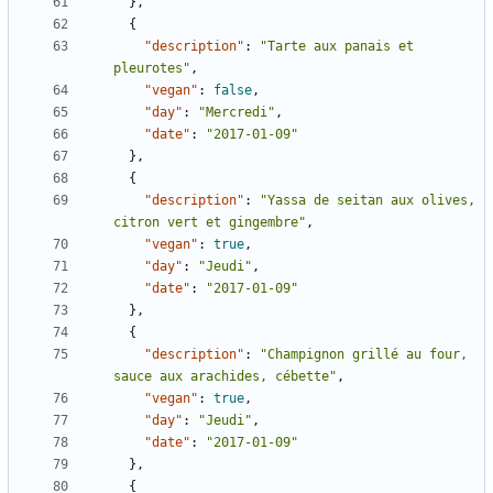
},
{
"description"
:
"Tarte aux panais et 
pleurotes"
,
"vegan"
:
false
,
"day"
:
"Mercredi"
,
"date"
:
"2017-01-09"
},
{
"description"
:
"Yassa de seitan aux olives, 
citron vert et gingembre"
,
"vegan"
:
true
,
"day"
:
"Jeudi"
,
"date"
:
"2017-01-09"
},
{
"description"
:
"Champignon grillé au four, 
sauce aux arachides, cébette"
,
"vegan"
:
true
,
"day"
:
"Jeudi"
,
"date"
:
"2017-01-09"
},
{