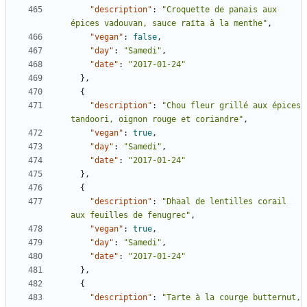
"description"
:
"Croquette de panais aux 
épices vadouvan, sauce raïta à la menthe"
,
"vegan"
:
false
,
"day"
:
"Samedi"
,
"date"
:
"2017-01-24"
},
{
"description"
:
"Chou fleur grillé aux épices 
tandoori, oignon rouge et coriandre"
,
"vegan"
:
true
,
"day"
:
"Samedi"
,
"date"
:
"2017-01-24"
},
{
"description"
:
"Dhaal de lentilles corail 
aux feuilles de fenugrec"
,
"vegan"
:
true
,
"day"
:
"Samedi"
,
"date"
:
"2017-01-24"
},
{
"description"
:
"Tarte à la courge butternut, 