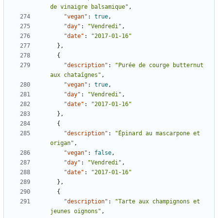
de vinaigre balsamique"
,
"vegan"
:
true
,
"day"
:
"Vendredi"
,
"date"
:
"2017-01-16"
},
{
"description"
:
"Purée de courge butternut 
aux chataîgnes"
,
"vegan"
:
true
,
"day"
:
"Vendredi"
,
"date"
:
"2017-01-16"
},
{
"description"
:
"Épinard au mascarpone et 
origan"
,
"vegan"
:
false
,
"day"
:
"Vendredi"
,
"date"
:
"2017-01-16"
},
{
"description"
:
"Tarte aux champignons et 
jeunes oignons"
,