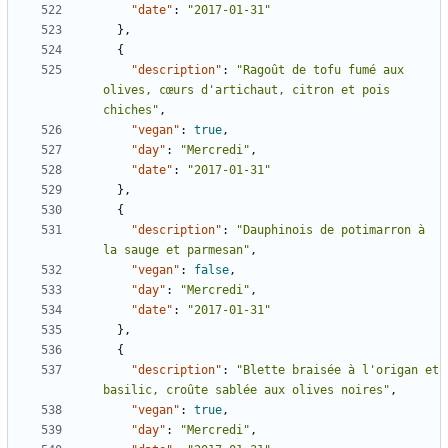
"date"
:
"2017-01-31"
},
{
"description"
:
"Ragoût de tofu fumé aux 
olives, cœurs d'artichaut, citron et pois 
chiches"
,
"vegan"
:
true
,
"day"
:
"Mercredi"
,
"date"
:
"2017-01-31"
},
{
"description"
:
"Dauphinois de potimarron à 
la sauge et parmesan"
,
"vegan"
:
false
,
"day"
:
"Mercredi"
,
"date"
:
"2017-01-31"
},
{
"description"
:
"Blette braisée à l'origan et 
basilic, croûte sablée aux olives noires"
,
"vegan"
:
true
,
"day"
:
"Mercredi"
,