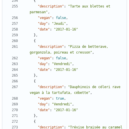
{
"description"
:
"Tarte aux blettes et 
parmesan"
,
"vegan"
:
false
,
"day"
:
"Jeudi"
,
"date"
:
"2017-01-16"
},
{
"description"
:
"Pizza de betterave, 
gorgonzola, poireau et cresson"
,
"vegan"
:
false
,
"day"
:
"Vendredi"
,
"date"
:
"2017-01-16"
},
{
"description"
:
"Dauphinois de céleri rave 
vegan à la tartufata, cébette"
,
"vegan"
:
true
,
"day"
:
"Vendredi"
,
"date"
:
"2017-01-16"
},
{
"description"
:
"Trévise braisée au caramel 