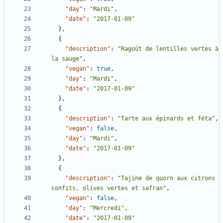
"day"
:
"Mardi"
,
"date"
:
"2017-01-09"
},
{
"description"
:
"Ragoût de lentilles vertes à 
la sauge"
,
"vegan"
:
true
,
"day"
:
"Mardi"
,
"date"
:
"2017-01-09"
},
{
"description"
:
"Tarte aux épinards et féta"
,
"vegan"
:
false
,
"day"
:
"Mardi"
,
"date"
:
"2017-01-09"
},
{
"description"
:
"Tajine de quorn aux citrons 
confits, olives vertes et safran"
,
"vegan"
:
false
,
"day"
:
"Mercredi"
,
"date"
:
"2017-01-09"