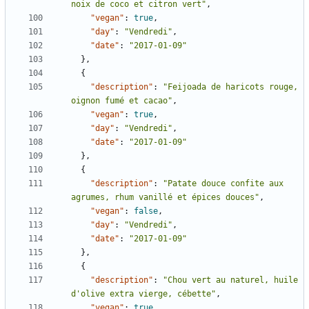
noix de coco et citron vert"
,
"vegan"
:
true
,
"day"
:
"Vendredi"
,
"date"
:
"2017-01-09"
},
{
"description"
:
"Feijoada de haricots rouge, 
oignon fumé et cacao"
,
"vegan"
:
true
,
"day"
:
"Vendredi"
,
"date"
:
"2017-01-09"
},
{
"description"
:
"Patate douce confite aux 
agrumes, rhum vanillé et épices douces"
,
"vegan"
:
false
,
"day"
:
"Vendredi"
,
"date"
:
"2017-01-09"
},
{
"description"
:
"Chou vert au naturel, huile 
d'olive extra vierge, cébette"
,
"vegan"
:
true
,