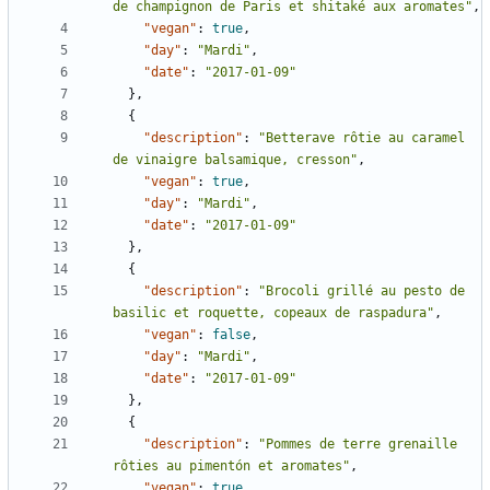
de champignon de Paris et shitaké aux aromates"
,
"vegan"
:
true
,
"day"
:
"Mardi"
,
"date"
:
"2017-01-09"
},
{
"description"
:
"Betterave rôtie au caramel 
de vinaigre balsamique, cresson"
,
"vegan"
:
true
,
"day"
:
"Mardi"
,
"date"
:
"2017-01-09"
},
{
"description"
:
"Brocoli grillé au pesto de 
basilic et roquette, copeaux de raspadura"
,
"vegan"
:
false
,
"day"
:
"Mardi"
,
"date"
:
"2017-01-09"
},
{
"description"
:
"Pommes de terre grenaille 
rôties au pimentón et aromates"
,
"vegan"
:
true
,