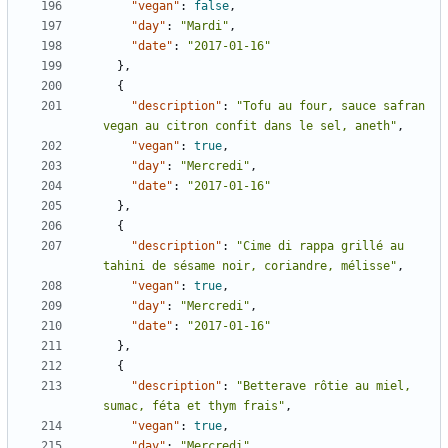
"vegan"
:
false
,
"day"
:
"Mardi"
,
"date"
:
"2017-01-16"
},
{
"description"
:
"Tofu au four, sauce safran 
vegan au citron confit dans le sel, aneth"
,
"vegan"
:
true
,
"day"
:
"Mercredi"
,
"date"
:
"2017-01-16"
},
{
"description"
:
"Cime di rappa grillé au 
tahini de sésame noir, coriandre, mélisse"
,
"vegan"
:
true
,
"day"
:
"Mercredi"
,
"date"
:
"2017-01-16"
},
{
"description"
:
"Betterave rôtie au miel, 
sumac, féta et thym frais"
,
"vegan"
:
true
,
"day"
:
"Mercredi"
,